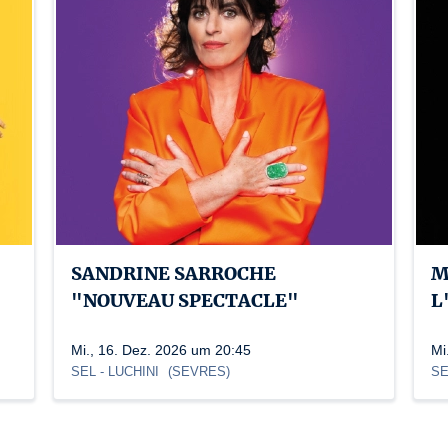
SANDRINE SARROCHE
M
"NOUVEAU SPECTACLE"
L
Mi., 16. Dez. 2026 um 20:45
Mi
SEL
- LUCHINI
(
SEVRES
)
SE