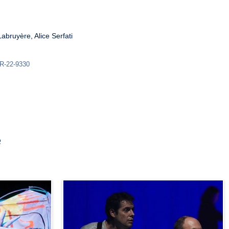
abruyère, Alice Serfati

LR-22-9330
e