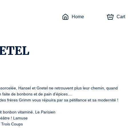
Home
Cart
RETEL
orcelée, Hansel et Gretel ne retrouvent plus leur chemin, quand 
n faite de bonbons et de pain d’épices…

es frères Grimm vous réjouira par sa pétillance et sa modernité !

t bonbon vitaminé. Le Parisien

éâtre ! Lamuse

 Trois Coups
