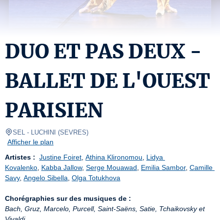
DUO ET PAS DEUX -
BALLET DE L'OUEST
PARISIEN
SEL
- LUCHINI 
(
SEVRES
)
Afficher le plan
Artistes :
Justine Foiret
, 
Athina Klironomou
, 
Lidya 
Kovalenko
, 
Kabba Jallow
, 
Serge Mouawad
, 
Emilia Sambor
, 
Camille 
Savy
, 
Angelo Sibella
, 
Olga Totukhova
Chorégraphies sur des musiques de :
Bach, Gruz, Marcelo, Purcell, Saint-Saëns, Satie, Tchaikovsky et 
Vivaldi