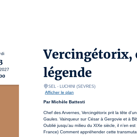
Vercingétorix, 
di
3
légende
2027
:00
SEL
- LUCHINI 
(
SEVRES
)
Afficher le plan
Par Michèle Battesti
Chef des Arvernes, Vercingétorix prit la tête d’un
Gaules. Vainqueur sur César à Gergovie et à Bibra
Oublié jusqu’au milieu du XIXe siècle, il n’en es
France) Comment appréhender cette transmutati