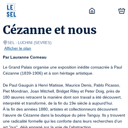
Mardi
Cézanne et nous
17
Nov.
SEL
- LUCHINI 
(
SEVRES
)
2026
Afficher le plan
18:00
Par Lauranne Corneau
Le Grand Palais organise une exposition inédite consacrée à Paul 
Cézanne (1839-1906) et à son héritage artistique.

De Paul Gauguin à Henri Matisse, Maurice Denis, Pablo Picasso, 
Piet Mondrian, Joan Mitchell, Bridget Riley et Peter Doig, près de 
180 œuvres retracent la manière dont son travail a été découvert, 
interprété et transformé, de la fin du 19e siècle à aujourd’hui.

À la fin des années 1880, artistes et collectionneurs découvrent 
l’œuvre de Cézanne dans la boutique du père Tanguy. Ils y trouvent 
une radicalité formelle qui les conforte dans leurs recherches d’un 
art "pur", déjà engagé sur la voie de l’abstraction.
